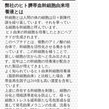
​弊社のヒト臍帯血幹細胞由来培
養液とは
幹細胞とは人間の体の細胞は日々新陳代
謝を繰り返しています。それを掌ってい
る細胞を幹細胞と呼んでいます。
ヒト由来の幹細胞を培養したときにペプ
チドが生成されます。
このペプチドとは、複数のアミノ酸の結
合体で、幹細胞を活性化させる働きを持
っています。この幹細胞を補うことで、
新しい細胞が次から次へと生み出されま
す。近年はこの幹細胞の培養液が配合さ
れた製品が増えてきました。
よく知られているヒト由来幹細胞培養液
（脂肪幹細胞由来）と比較した場合、臍
帯血再生因子は264倍も高い濃度を含有し
ています。
上皮に存在する幹細胞を刺激し、細胞の
分化と増殖誘導老化を防止して、様々な
細胞ストレスを緩和新たな毛包形成を促
進して発毛効果メラニンの生成、沈着を