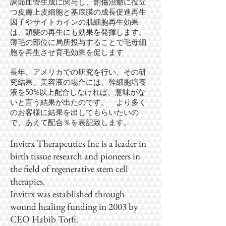
調節血管生成に関与し、創傷治癒に役立
つ皮膚上皮細胞と基底膜の成長促進再生
因子やサイトカインの肌細胞再生効果
は、頭髪の再生にも効果を発揮します。
薄毛の部位に局所投与することで毛母細
胞を再生させ育毛効果を促します
長年、アメリカでの研究を行い、その研
究結果、美容液の場合には、幹細胞培養
液を50%以上配合しなければ、意味がな
いと言う結果が出たのです。 より多く
のお客様に結果を出してもらいたいの
で、あえて配合％を表記致します。
Invitrx Therapeutics Inc is a leader in
birth tissue research and pioneers in
the field of regenerative stem cell
therapies.
Invitrx was established through
wound healing funding in 2003 by
CEO Habib Torfi.